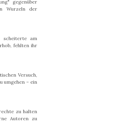
lung" gegenüber
en Wurzeln der
, scheiterte am
hob, fehlten ihr
tischen Versuch,
u umgehen – ein
rechte zu halten
erne Autoren zu