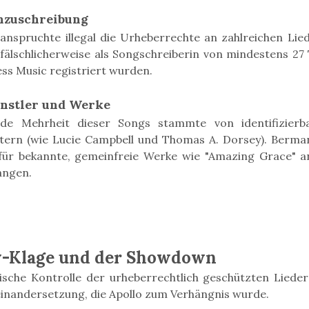
chzuschreibung
nspruchte illegal die Urheberrechte an zahlreichen Lie
älschlicherweise als Songschreiberin von mindestens 27 T
ss Music registriert wurden.
ünstler und Werke
de Mehrheit dieser Songs stammte von identifizier
tern (wie Lucie Campbell und Thomas A. Dorsey). Berma
ür bekannte, gemeinfreie Werke wie "Amazing Grace" an
angen.
y-Klage und der Showdown
ische Kontrolle der urheberrechtlich geschützten Lieder
einandersetzung, die Apollo zum Verhängnis wurde.