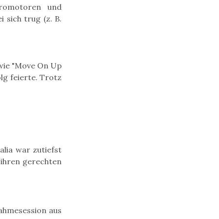
 Promotoren und
sich trug (z. B.
s wie "Move On Up
lg feierte. Trotz
lia war zutiefst
 ihren gerechten
fnahmesession aus