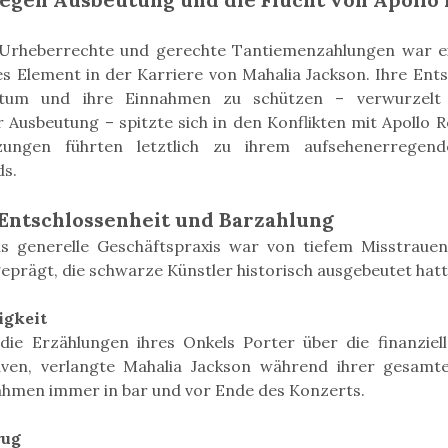
rheberrechte und gerechte Tantiemenzahlungen war ei
s Element in der Karriere von Mahalia Jackson. Ihre Entsc
ntum und ihre Einnahmen zu schützen – verwurzelt 
 Ausbeutung – spitzte sich in den Konflikten mit Apollo R
tzungen führten letztlich zu ihrem aufsehenerregen
ds.
 Entschlossenheit und Barzahlung
ns generelle Geschäftspraxis war von tiefem Misstraue
eprägt, die schwarze Künstler historisch ausgebeutet hatt
igkeit
ie Erzählungen ihres Onkels Porter über die finanziel
aven, verlangte Mahalia Jackson während ihrer gesamte
hmen immer in bar und vor Ende des Konzerts.
rug