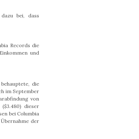
 dazu bei, dass
mbia Records die
m Einkommen und
 behauptete, die
ich im September
Barabfindung von
 ($3.480) dieser
sen bei Columbia
er Übernahme der