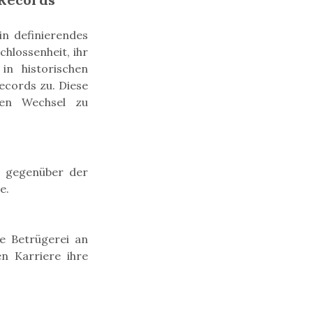
n definierendes
hlossenheit, ihr
in historischen
ecords zu. Diese
den Wechsel zu
n gegenüber der
e.
le Betrügerei an
n Karriere ihre