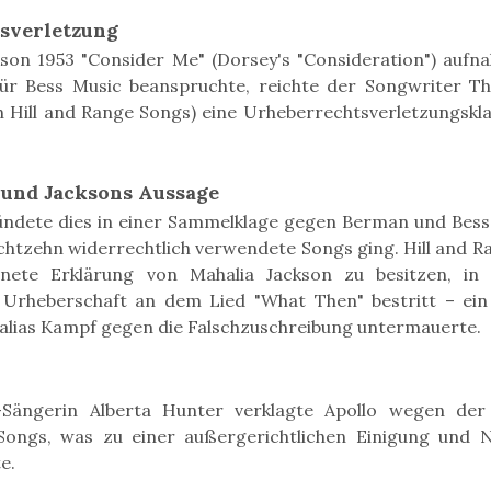
sverletzung
kson 1953 "Consider Me" (Dorsey's "Consideration") au
für Bess Music beanspruchte, reichte der Songwriter T
h Hill and Range Songs) eine Urheberrechtsverletzungskl
und Jacksons Aussage
ündete dies in einer Sammelklage gegen Berman und Bess 
htzehn widerrechtlich verwendete Songs ging. Hill and R
hnete Erklärung von Mahalia Jackson zu besitzen, in 
 Urheberschaft an dem Lied "What Then" bestritt – ein
alias Kampf gegen die Falschzuschreibung untermauerte.
-Sängerin Alberta Hunter verklagte Apollo wegen der 
Songs, was zu einer außergerichtlichen Einigung und 
e.