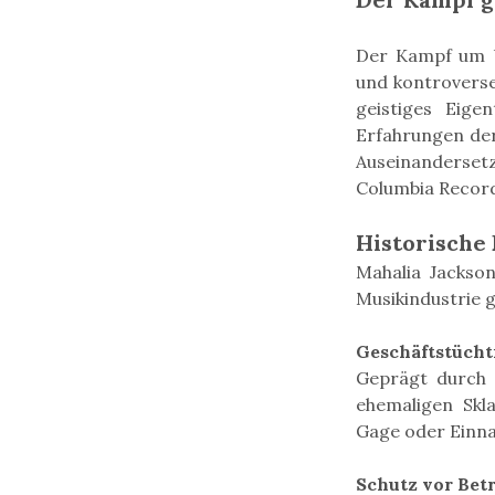
Der Kampf um U
und kontroverse
geistiges Eige
Erfahrungen der
Auseinanderse
Columbia Recor
Historische
Mahalia Jackso
Musikindustrie g
Geschäftstücht
Geprägt durch d
ehemaligen Skl
Gage oder Einna
Schutz vor Bet